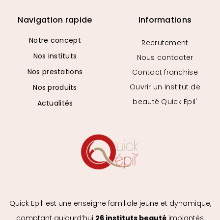
Institut Quick Épil’ Obernai
Navigation rapide
Informations
2 rue de Pully
Notre concept
Recrutement
Obernai 67210
Nos instituts
Nous contacter
France
Nos prestations
Contact franchise
Découvrir l'institut →
Ouvrir un institut de
Nos produits
beauté Quick Epil'
Actualités
Institut Quick Épil’ Sierentz
2 rue des Celtes
Sierentz 68510
France
Découvrir l'institut →
Quick Epil’ est une enseigne familiale jeune et dynamique,
comptant aujourd’hui
26 instituts beauté
implantés